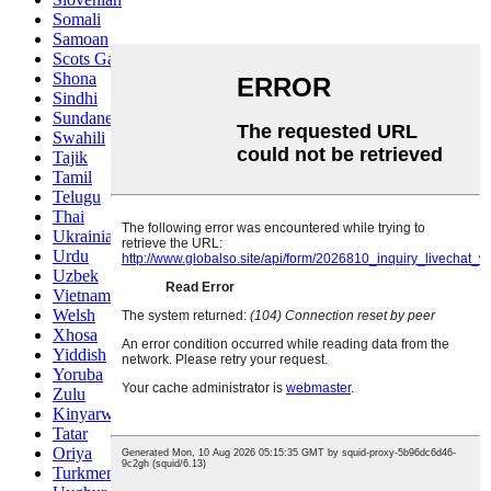
Somali
Samoan
Scots Gaelic
Shona
Sindhi
Sundanese
Swahili
Tajik
Tamil
Telugu
Thai
Ukrainian
Urdu
Uzbek
Vietnamese
Welsh
Xhosa
Yiddish
Yoruba
Zulu
Kinyarwanda
Tatar
Oriya
Turkmen