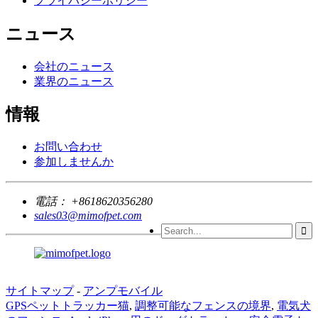
プライバシーポリシー
ニュース
会社のニュース
業界のニュース
情報
お問い合わせ
参加しませんか
電話：
+8618620356280
sales03@mimofpet.com
サイトマップ
-
アンプモバイル
GPSペットトラッカー猫
,
調整可能なフェンスの境界
,
電気犬