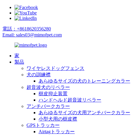
電話：+8618620356280
Email: sales03@mimofpet.com
家
製品
ワイヤレスドッグフェンス
犬の訓練襟
あらゆるサイズの犬のトレーニングカラー
超音波犬のリペラー
樹皮抑止装置
ハンドヘルド超音波リペラー
アンチバークカラー
あらゆるサイズの犬用アンチバークカラー
小型犬用の樹皮襟
GPSトラッカー
Airtagトラッカー