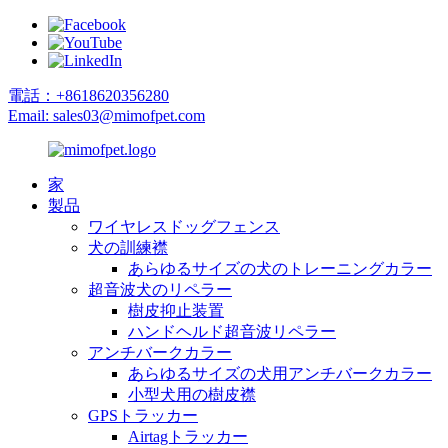
電話：+8618620356280
Email: sales03@mimofpet.com
家
製品
ワイヤレスドッグフェンス
犬の訓練襟
あらゆるサイズの犬のトレーニングカラー
超音波犬のリペラー
樹皮抑止装置
ハンドヘルド超音波リペラー
アンチバークカラー
あらゆるサイズの犬用アンチバークカラー
小型犬用の樹皮襟
GPSトラッカー
Airtagトラッカー