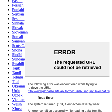
Pashto
Persian
Punjabi
Serbian
Sesotho
Sinhala
Slovak
Slovenian
Somali
Samoan
Scots Gaelic
Shona
Sindhi
Sundanese
Swahili
Tajik
Tamil
Telugu
Thai
Ukrainian
Urdu
Uzbek
Vietnamese
Welsh
Xhosa