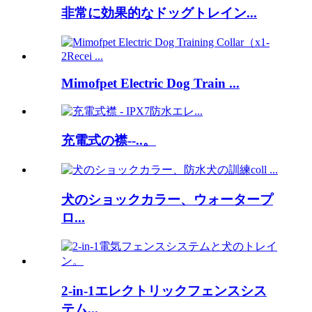
非常に効果的なドッグトレイン...
Mimofpet Electric Dog Train ...
充電式の襟--..。
犬のショックカラー、ウォータープ
ロ...
2-in-1エレクトリックフェンスシス
テム...